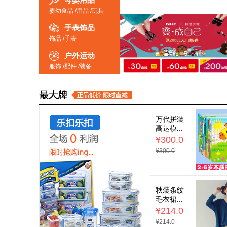
母婴用品
婴幼食品
/
用品
/
玩具
手表饰品
饰品
/
手表
户外运动
服饰
/
配件
/
装备
万代拼装
高达模...
¥300.0
¥300.0
秋装条纹
毛衣裙...
¥214.0
¥214.0