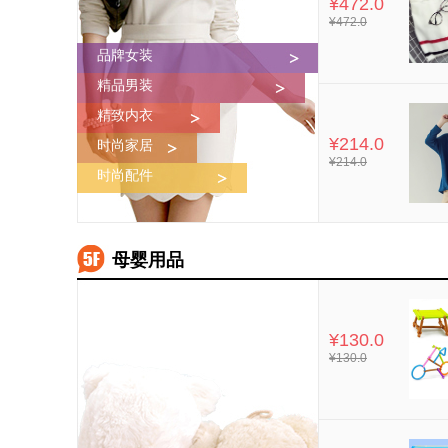
¥472.0
¥472.0
品牌女装
精品男装
精致内衣
¥214.0
时尚家居
¥214.0
时尚配件
母婴用品
¥130.0
¥130.0