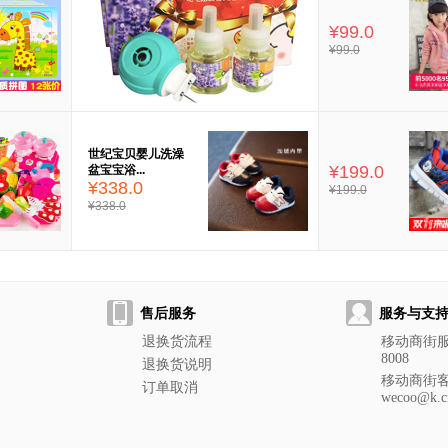
¥99.0
¥99.0
世纪宝贝婴儿洗澡
¥199.0
盆宝宝浴...
¥338.0
¥199.0
¥338.0
售后服务
服务与支
退换货流程
移动商街服务
8008
退换货说明
移动商街
订单取消
wecoo@k.c