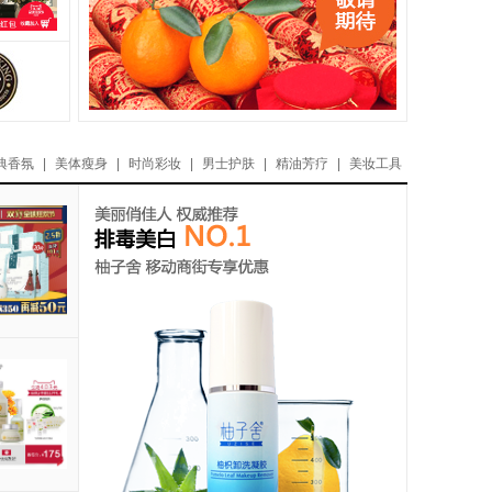
典香氛
|
美体瘦身
|
时尚彩妆
|
男士护肤
|
精油芳疗
|
美妆工具