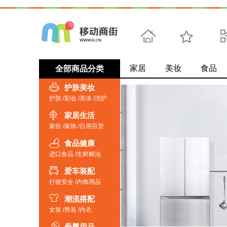
家居
首页
美妆
收藏
食品
求
全部商品分类
护肤美妆
护肤
/
彩妆
/
美体
/
洗护
家居生活
家纺
/
家饰
/
日用百货
食品健康
进口食品
/
生鲜粮油
爱车装配
行驶安全
/
内饰用品
潮流搭配
女装
/
男装
/
内衣