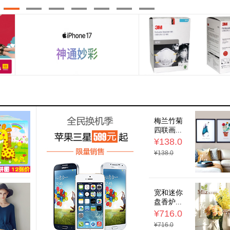
梅兰竹菊
四联画...
¥138.0
¥138.0
宽和迷你
盘香炉...
¥716.0
¥716.0