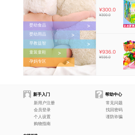
¥300.0
¥300.0
婴幼食品
婴幼用品
早教益智
¥936.0
童装童鞋
¥936.0
孕妈专区
新手入门
帮助中心
新用户注册
常见问题
会员登录
找回密码
个人设置
谨防诈骗
购物指南