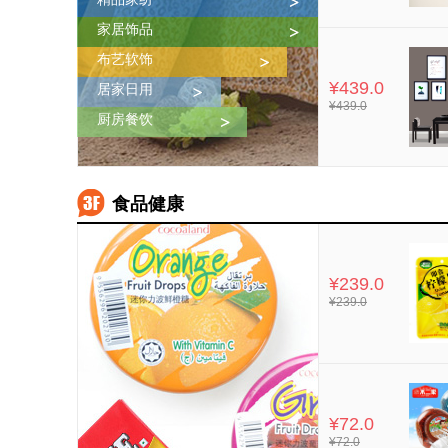
家居饰品
布艺软饰
¥439.0
居家日用
¥439.0
厨房餐饮
食品健康
¥239.0
¥239.0
¥72.0
¥72.0