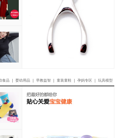
幼食品
|
婴幼用品
|
早教益智
|
童装童鞋
|
孕妈专区
|
玩具模型