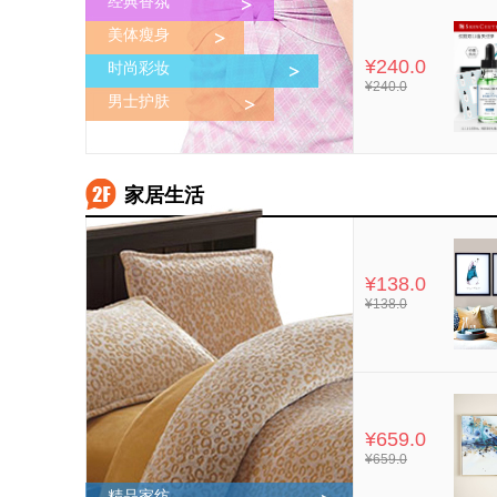
经典香氛
美体瘦身
¥240.0
时尚彩妆
¥240.0
男士护肤
家居生活
¥138.0
¥138.0
¥659.0
¥659.0
精品家纺