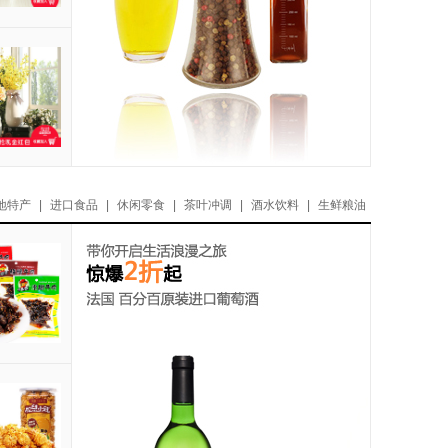
地特产
|
进口食品
|
休闲零食
|
茶叶冲调
|
酒水饮料
|
生鲜粮油