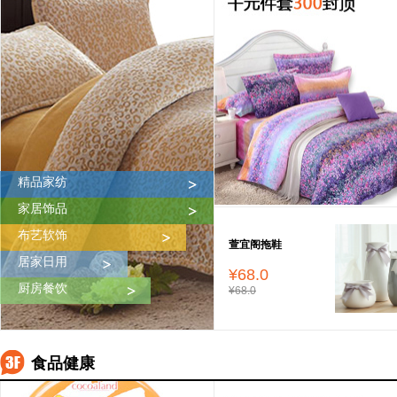
精品家纺
家居饰品
布艺软饰
萱宜阁拖鞋
居家日用
¥68.0
厨房餐饮
¥68.0
食品健康