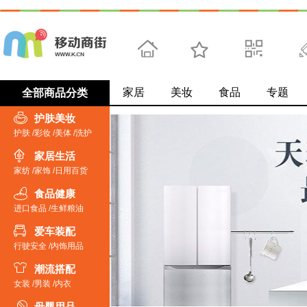
家居
首页
美妆
收藏
食品
求扫码
专题
微
全部商品分类
护肤美妆
护肤
/
彩妆
/
美体
/
洗护
家居生活
家纺
/
家饰
/
日用百货
食品健康
进口食品
/
生鲜粮油
爱车装配
行驶安全
/
内饰用品
潮流搭配
女装
/
男装
/
内衣