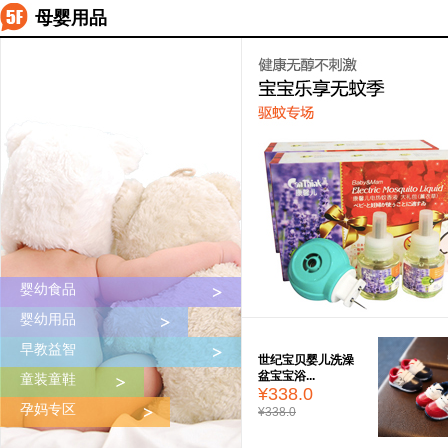
母婴用品
婴幼食品
婴幼用品
早教益智
世纪宝贝婴儿洗澡
盆宝宝浴...
童装童鞋
¥338.0
孕妈专区
¥338.0