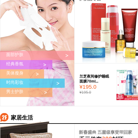
面部护肤
经典香氛
美体瘦身
兰芝夜间修护睡眠
面膜70ml...
时尚彩妆
¥195.0
男士护肤
¥195.0
家居生活