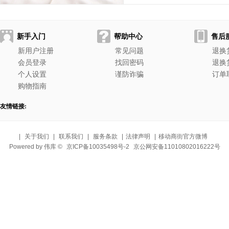
新手入门
帮助中心
售后
新用户注册
常见问题
退换
会员登录
找回密码
退换
个人设置
谨防诈骗
订单
购物指南
友情链接:
|
关于我们
|
联系我们
|
服务条款
|
法律声明
|
移动商街官方微博
Powered by 伟库 ©
京ICP备10035498号-2
京公网安备11010802016222号