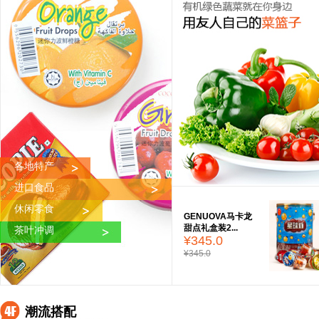
各地特产
进口食品
休闲零食
GENUOVA马卡龙
甜点礼盒装2...
茶叶冲调
¥345.0
¥345.0
潮流搭配