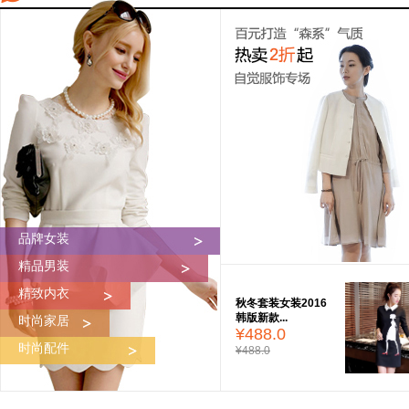
品牌女装
精品男装
精致内衣
秋冬套装女装2016
韩版新款...
时尚家居
¥488.0
时尚配件
¥488.0