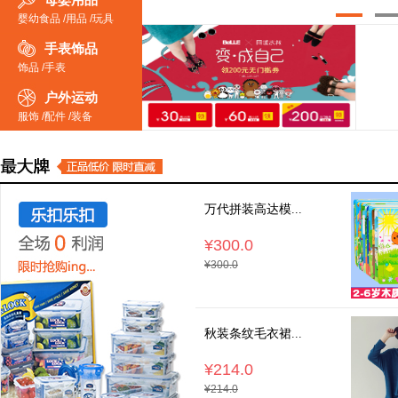
母婴用品
婴幼食品
/
用品
/
玩具
手表饰品
饰品
/
手表
户外运动
服饰
/
配件
/
装备
万代拼装高达模...
¥300.0
¥300.0
秋装条纹毛衣裙...
¥214.0
¥214.0